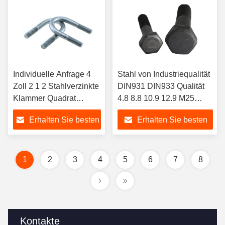
Individuelle Anfrage 4
Stahl von Industriequalität
Zoll 2 1 2 Stahlverzinkte
DIN931 DIN933 Qualität
Klammer Quadrat
4.8 8.8 10.9 12.9 M25
Schwerlastrohr Traktor
ASTM A325 Schwere
Erhalten Sie besten
Erhalten Sie besten
Versorgung
Hexkopfschrauben und -
Kohlenstofffaser U
muttern für schwere
Preis
Preis
Bolzen
Aufgaben
1
2
3
4
5
6
7
8
Kontakte