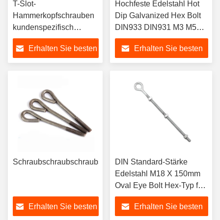
T-Slot-
Hochfeste Edelstahl Hot
Hammerkopfschrauben
Dip Galvanized Hex Bolt
kundenspezifisch
DIN933 DIN931 M3 M5
verzinkte Zink-T-
M6 M8 M10 M12 M16 für
Erhalten Sie besten
Erhalten Sie besten
Schrauben Schrauben
Schwerlastanwendungen
Flachquadratkopf M6
Preis
Preis
M8 M10 für Ihre
Kundenanforderungen
Schraubschraubschraubschraubschraubschraubschraubsc
DIN Standard-Stärke
Edelstahl M18 X 150mm
Oval Eye Bolt Hex-Typ für
Tower Guy Draht ASTM
Erhalten Sie besten
Erhalten Sie besten
A574