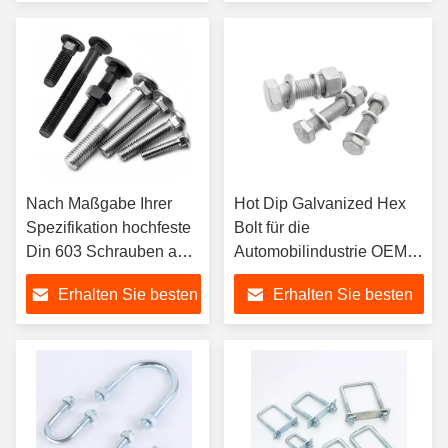
Preis
Preis
Nach Maßgabe Ihrer
Hot Dip Galvanized Hex
Spezifikation hochfeste
Bolt für die
Din 603 Schrauben aus
Automobilindustrie OEM
Edelstahl 4.8/6.8/8.8
ODM Hex Head Bolt und
Erhalten Sie besten
Erhalten Sie besten
Nuss
Preis
Preis