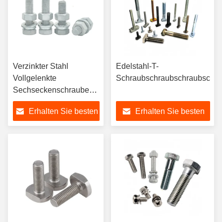
Verzinkter Stahl
Edelstahl-T-
Vollgelenkte
Schraubschraubschraubschra
Sechseckenschrauben
Schraube M8 M16
Erhalten Sie besten
Erhalten Sie besten
Zinkbeschichtete
Befestigungsmittel 5/8"
Preis
Preis
Klasse 4.8 für
mittelkarbonstahl