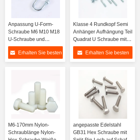
Anpassung U-Form-
Klasse 4 Rundkopf Semi
Schraube M6 M10 M18
Anhänger Aufhängung Teil
U-Schraube und
Quadrat U Schraube mit
Befestigungsmittel
Muttern für Lastwagen
Erhalten Sie besten
Erhalten Sie besten
Grade 10.9 Zinkplattiert
oder Anhänger anpassbar
65mn 60mn 40cr U-
Preis
Preis
Form-Schrauben
Din3570
M6-170mm Nylon-
angepasste Edelstahl
Schraublänge Nylon-
GB31 Hex Schraube mit
Hex-Schraube Weißes
Split-Pin-Loch auf Schaft