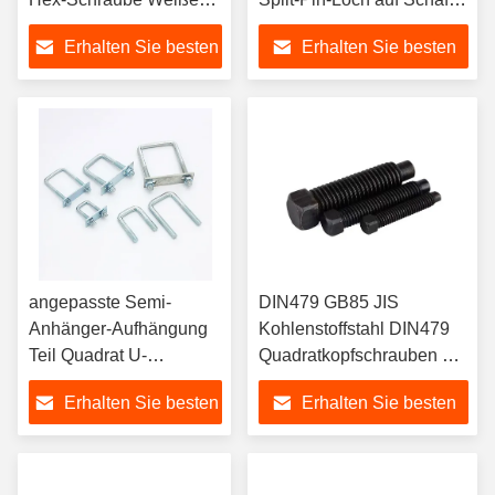
Hexagonalkopf Isolierter
Hex Kopf Schraube für
Erhalten Sie besten
Erhalten Sie besten
Kunststoffschraub
Sicherheitsdraht
Preis
Preis
angepasste Semi-
DIN479 GB85 JIS
Anhänger-Aufhängung
Kohlenstoffstahl DIN479
Teil Quadrat U-
Quadratkopfschrauben mit
Schraube mit Nüssen für
kurzer Spitze
Erhalten Sie besten
Erhalten Sie besten
Lkw oder Anhänger U-
Quadratkopfschrauben mit
Schrauben anpassbar
kurzer Spitze
Preis
Preis