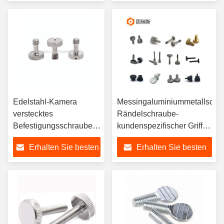
Preis
Preis
Edelstahl-Kamera
Messingaluminiummetallschw
verstecktes
Rändelschraube-
Befestigungsschrauben-
kundenspezifischer Griff
Kamera-
schraubt flachen Kopf M6
Erhalten Sie besten
Erhalten Sie besten
Befestigungsschraube-
M3
einfaches Ende
Preis
Preis