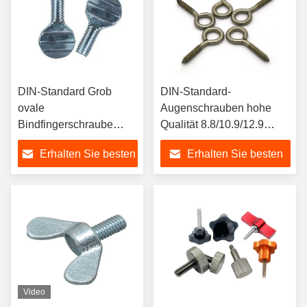
DIN-Standard Grob
DIN-Standard-
ovale
Augenschrauben hohe
Bindfingerschraube
Qualität 8.8/10.9/12.9
Silberplattierte Stahl
Titanium-Metall-Kunststoff-
Erhalten Sie besten
Erhalten Sie besten
Edelstahl Titan
Holz-Schrauben Hex-
Aluminium Kunststoff
Kappe Bindung M5 M8 M6
Preis
Preis
M3 Metrisch/INCH
M4 M2 M10 M12 M7
Video