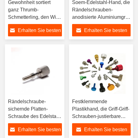
Gewohnheit sortiert
Soem-Edelstahl-Hand, die
ganz Thrumb-
Rändelschrauben-
Schmetterling, den Wing
anodisierte Aluminiumgriff-
Head Screw Steel Wing
Rändelschraube festzieht
Erhalten Sie besten
Erhalten Sie besten
mit runder Nase
schraubt
Preis
Preis
Rändelschraube-
Festklemmende
sichernde Platten-
Plastikhand, die Griff-Griff-
Schraube des Edelstahl-
Schrauben-justierbare
SS304 316
Tischbein-Schraube
Erhalten Sie besten
Erhalten Sie besten
festzieht