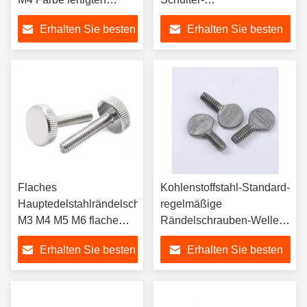
männliche und
Rändelschrauben-DIN464
Erhalten Sie besten
Erhalten Sie besten
weibliche
Aluminiumschraube
Preis
Preis
besonders an
Flaches
Kohlenstoffstahl-Standard-
Hauptedelstahlrändelschraube
regelmäßige
M3 M4 M5 M6 flache
Rändelschrauben-Wellen-
Haupträndelschraube
Platten-Rändelschraube
Erhalten Sie besten
Erhalten Sie besten
SUS304
ANSI ASME B 18,17 IFI-
156, Senkschraube mit
Preis
Preis
Roun