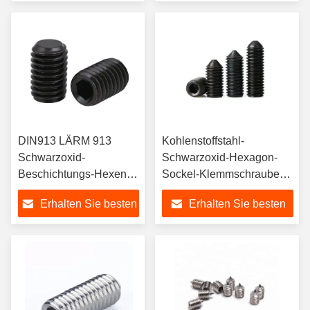
Hundepunkt
Preis
Preis
DIN913 LÄRM 913
Kohlenstoffstahl-
Schwarzoxid-
Schwarzoxid-Hexagon-
Beschichtungs-Hexen-
Sockel-Klemmschrauben
Sockel-Klemmschraube
mit Kegel-Punkt LÄRM
Erhalten Sie besten
Erhalten Sie besten
mit flachem Punkt
914
Preis
Preis