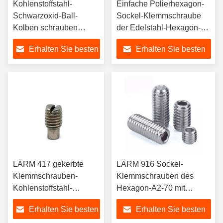
Kohlenstoffstahl-
Einfache Polierhexagon-
Schwarzoxid-Ball-
Sockel-Klemmschraube
Kolben schrauben
der Edelstahl-Hexagon-
kopflose gekerbte Ball-
Sockel-Klemmschrauben-
Erhalten Sie besten
Erhalten Sie besten
Punkt-Klemmschraube
DIN916
Preis
Preis
LÄRM 417 gekerbte
LÄRM 916 Sockel-
Klemmschrauben-
Klemmschrauben des
Kohlenstoffstahl-
Hexagon-A2-70 mit
Edelstahl-
Schalen-Punkt
Erhalten Sie besten
Erhalten Sie besten
Klemmschraube mit