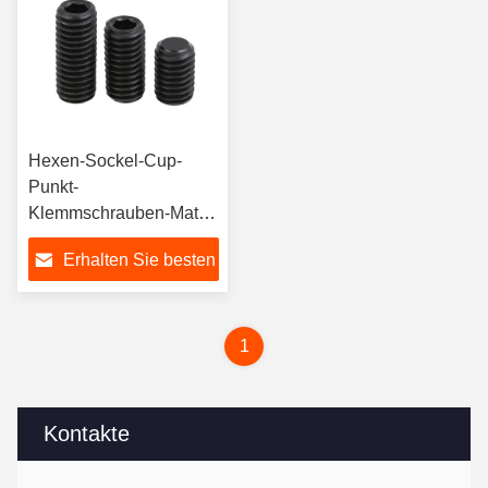
Hexen-Sockel-Cup-
Punkt-
Klemmschrauben-Match
Allen Key Gr12.9
Erhalten Sie besten
DIN916
Preis
1
Kontakte