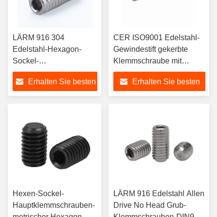
LÄRM 916 304
CER ISO9001 Edelstahl-
Edelstahl-Hexagon-
Gewindestift gekerbte
Sockel-
Klemmschraube mit
Klemmschrauben mit
Kegel-Punkt
Erhalten Sie besten
Erhalten Sie besten
Schalen-Punkt
Preis
Preis
Hexen-Sockel-
LÄRM 916 Edelstahl Allen
Hauptklemmschrauben-
Drive No Head Grub-
metrischer Hexagon-
Klemmschrauben-DIN916