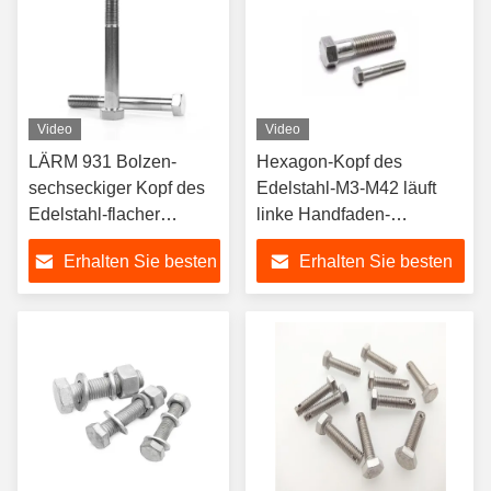
Video
Video
LÄRM 931 Bolzen-
Hexagon-Kopf des
sechseckiger Kopf des
Edelstahl-M3-M42 läuft
Edelstahl-flacher
linke Handfaden-
Haupthexen-Bolzen-
Schrauben weg
Erhalten Sie besten
Erhalten Sie besten
DIN931
Preis
Preis