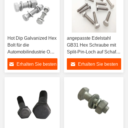
Hot Dip Galvanized Hex
angepasste Edelstahl
Bolt für die
GB31 Hex Schraube mit
Automobilindustrie OEM
Split-Pin-Loch auf Schaft
ODM Hex Head Bolt
Hex Kopf Schraube für
Erhalten Sie besten
Erhalten Sie besten
und Nuss
Sicherheitsdraht
Preis
Preis