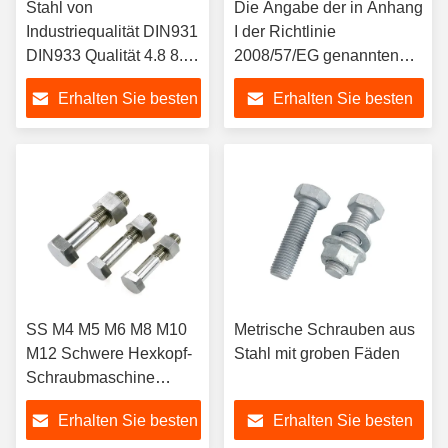
Stahl von
Die Angabe der in Anhang
Industriequalität DIN931
I der Richtlinie
DIN933 Qualität 4.8 8.8
2008/57/EG genannten
10.9 12.9 M25 ASTM
Anforderungen ist
Erhalten Sie besten
Erhalten Sie besten
A325 Schwere
unbedingt erforderlich.2.1
Hexkopfschrauben und -
Hexbolz aus rostfreiem
Preis
Preis
muttern für schwere
Kohlenstoffstahl M5 bis
Aufgaben
M64 HDG schwarz UNC-
Draht Typ ISO9001
2008/TS16949 zertifiziert
SS M4 M5 M6 M8 M10
Metrische Schrauben aus
M12 Schwere Hexkopf-
Stahl mit groben Fäden
Schraubmaschine
Schraube und Nüsse
Erhalten Sie besten
Erhalten Sie besten
Hexmaschine-Tap-