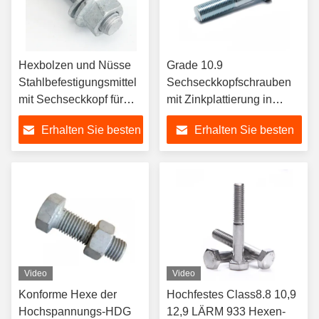
Hexbolzen und Nüsse
Grade 10.9
Stahlbefestigungsmittel
Sechseckkopfschrauben
mit Sechseckkopf für
mit Zinkplattierung in
verschiedene
Beutelpackung
Erhalten Sie besten
Erhalten Sie besten
Anwendungen
Preis
Preis
Video
Video
Konforme Hexe der
Hochfestes Class8.8 10,9
Hochspannungs-HDG
12,9 LÄRM 933 Hexen-