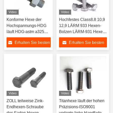
Video
Video
Konforme Hexe der
Hochfestes Class8.8 10,9
Hochspannungs-HDG
12,9 LÄRM 933 Hexen-
läuft HDG-astm a325
Bolzen LÄRM-931 Hexen-
des schweren hohen
Kopf-Kappen-Bolzen
Erhalten Sie besten
Erhalten Sie besten
Zugbolzen Hexen-
Bolzens weg
Preis
Preis
Video
Video
ZOLL teilweise Zink-
Titanhexe läuft der hohen
Endhexen-Schraube
Präzisions-ISO9001
des Faden-Hexen-
verlegte linke Handfaden-