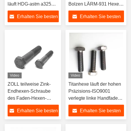
läuft HDG-astm a325
Bolzen LÄRM-931 Hexen-
des schweren hohen
Kopf-Kappen-Bolzen
Erhalten Sie besten
Erhalten Sie besten
Zugbolzen Hexen-
Bolzens weg
Preis
Preis
Video
Video
ZOLL teilweise Zink-
Titanhexe läuft der hohen
Endhexen-Schraube
Präzisions-ISO9001
des Faden-Hexen-
verlegte linke Handfaden-
Kopfschraube-Grad-5
Bolzen weg
Erhalten Sie besten
Erhalten Sie besten
Preis
Preis