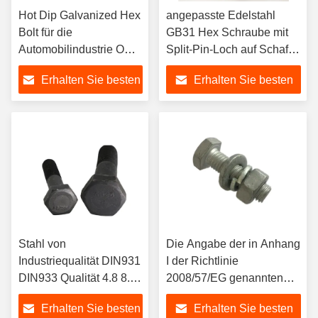
Hot Dip Galvanized Hex
angepasste Edelstahl
Bolt für die
GB31 Hex Schraube mit
Automobilindustrie OEM
Split-Pin-Loch auf Schaft
ODM Hex Head Bolt
Hex Kopf Schraube für
Erhalten Sie besten
Erhalten Sie besten
und Nuss
Sicherheitsdraht
Preis
Preis
Stahl von
Die Angabe der in Anhang
Industriequalität DIN931
I der Richtlinie
DIN933 Qualität 4.8 8.8
2008/57/EG genannten
10.9 12.9 M25 ASTM
Anforderungen ist
Erhalten Sie besten
Erhalten Sie besten
A325 Schwere
unbedingt erforderlich.2.1