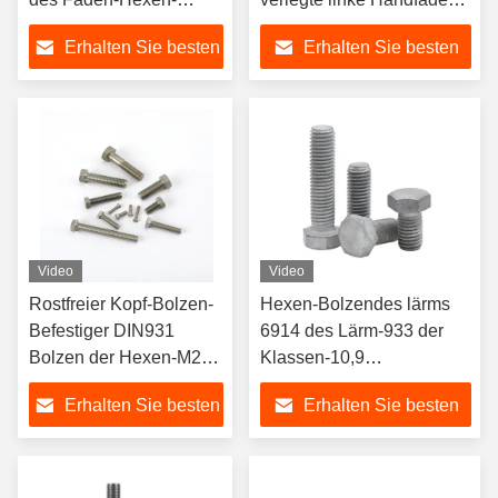
Kopfschraube-Grad-5
Bolzen weg
Erhalten Sie besten
Erhalten Sie besten
Preis
Preis
Video
Video
Rostfreier Kopf-Bolzen-
Hexen-Bolzendes lärms
Befestiger DIN931
6914 des Lärm-933 der
Bolzen der Hexen-M27
Klassen-10,9
schrauben 16mm M40
galvanisierter
Erhalten Sie besten
Erhalten Sie besten
hochfeste TC
Hexenbolzen
Bolzenmutter-
Preis
Preis
Waschmaschine A358