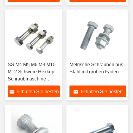
Hexkopfschrauben und -
Hexbolz aus rostfreiem
Preis
Preis
muttern für schwere
Kohlenstoffstahl M5 bis
Aufgaben
M64 HDG schwarz UNC-
Draht Typ ISO9001
2008/TS16949 zertifiziert
SS M4 M5 M6 M8 M10
Metrische Schrauben aus
M12 Schwere Hexkopf-
Stahl mit groben Fäden
Schraubmaschine
Schraube und Nüsse
Erhalten Sie besten
Erhalten Sie besten
Hexmaschine-Tap-
Schraube für schwere
Preis
Preis
Anwendungen