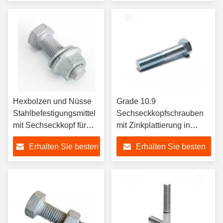
Schraube für schwere
Preis
Preis
Anwendungen
Hexbolzen und Nüsse
Grade 10.9
Stahlbefestigungsmittel
Sechseckkopfschrauben
mit Sechseckkopf für
mit Zinkplattierung in
verschiedene
Beutelpackung
Erhalten Sie besten
Erhalten Sie besten
Anwendungen
Preis
Preis