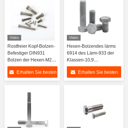
Video
Video
Rostfreier Kopf-Bolzen-
Hexen-Bolzendes lärms
Befestiger DIN931
6914 des Lärm-933 der
Bolzen der Hexen-M27
Klassen-10,9
schrauben 16mm M40
galvanisierter
Erhalten Sie besten
Erhalten Sie besten
hochfeste TC
Hexenbolzen
Bolzenmutter-
Preis
Preis
Waschmaschine A358