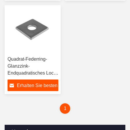
Preis
Preis
Quadrat-Federring-
Glanzzink-
Endquadratisches Loch-
Waschmaschine SS304
Erhalten Sie besten
SS316
Preis
1