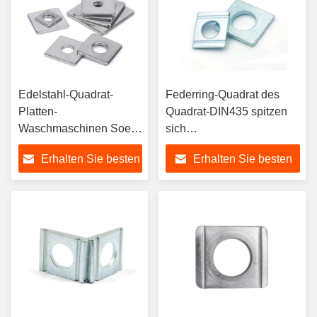
Edelstahl-Quadrat-
Federring-Quadrat des
Platten-
Quadrat-DIN435 spitzen
Waschmaschinen Soem
sich
galvanisierte große
Stahlwaschmaschinen mit
Erhalten Sie besten
Erhalten Sie besten
Metallquadrat-
I Abschnitten zu
Waschmaschinen
Preis
Preis