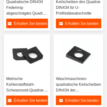
Quadratische DIN434
Keilscheiben des Quadrat-
Federring-
DIN434 für U-
abgeschrägtes Quadrat-
Profilstäbeabschnitte
StahlKeilscheiben
Erhalten Sie besten
Erhalten Sie besten
Preis
Preis
Metrische
Waschmaschinen-
Kohlenstoffstahl-
quadratische Keilscheiben
Schwarzoxid-Quadrat-
DIN434 der
Keilscheiben GB853 für
Kohlenstoffstahl-
Erhalten Sie besten
Erhalten Sie besten
Schlitz-Abschnitt
Schrägflächen-#45