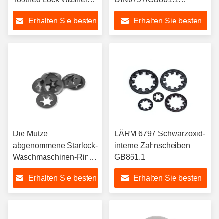
behält Starlock-
Federscheiben behalten
Erhalten Sie besten
Erhalten Sie besten
Waschmaschine für
Welle trägt
Preis
Preis
Die Mütze
LÄRM 6797 Schwarzoxid-
abgenommene Starlock-
interne Zahnscheiben
Waschmaschinen-Ring-
GB861.1
Halter-Hauben-
Erhalten Sie besten
Erhalten Sie besten
Bronzekappe intern für
Welle
Preis
Preis