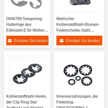
DIN6799 Seegerring-
Metrischer
Halteringe des
Kohlenstoffstahl-Blumen-
Edelstahl-E für Wellen-
Federscheibe-Stahl
E-Clip-Federring
ringsum Starlock-
Erhalten Sie besten
Erhalten Sie besten
Waschmaschine
Preis
Preis
Kohlenstoffstahl-Verein,
Innenverzahnungen, die
der Clip Ring Star
Federring-
Toothed Lock Washer
DIN6797/GB861.1