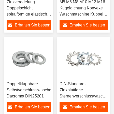
Zinkveredelung
M5 M6 M8 M10 M12 M16
Doppelschicht
Kugeldichtung Konvexe
spiralförmige elastische
Waschmaschine Kuppel
Halterungen für
Kegel-Wäschmaschine
Erhalten Sie besten
Erhalten Sie besten
Präzisionswellen
Kegel-Wäschmaschine
Preis
Preis
Doppelklappbare
DIN-Standard-
Selbstverschlusswaschmaschine
Zinkplattierte
Dacromet DIN25201
Sternenverschlusswaschmas
für Außenzahndichtung
Erhalten Sie besten
Erhalten Sie besten
aus Legierstahl