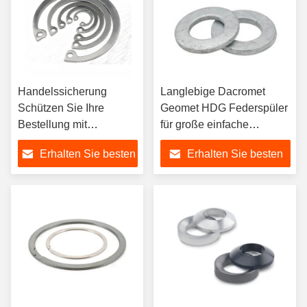
Handelssicherung
Langlebige Dacromet
Schützen Sie Ihre
Geomet HDG Federspüler
Bestellung mit
für große einfache
chinesischen Edelstahl
Kohlenstoffstahlgrößen
Erhalten Sie besten
Erhalten Sie besten
Waschmaschine Füllring
4,8-12,9
M8-M300
Preis
Preis