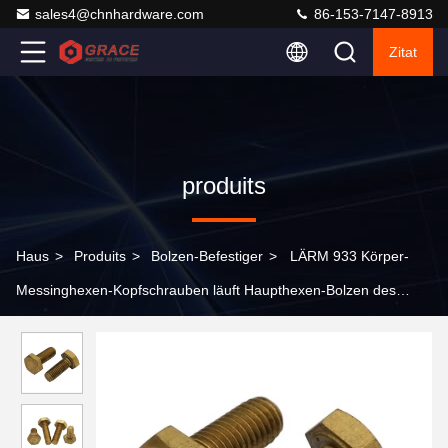
sales4@chnhardware.com
86-153-7147-8913
Zitat
produits
Haus
>
Produits
>
Bolzen-Befestiger
>
LÄRM 933 Körper-
Messinghexen-Kopfschrauben läuft Haupthexen-Bolzen des
Messing-Hexagon-DIN933 weg