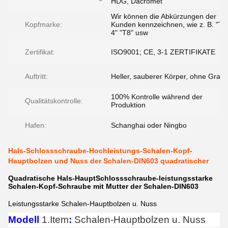
HDG, Dacromet
Wir können die Abkürzungen der
Kopfmarke:
Kunden kennzeichnen, wie z. B. "T
4" "T8" usw
Zertifikat:
ISO9001; CE, 3-1 ZERTIFIKATE
Auftritt:
Heller, sauberer Körper, ohne Grate
100% Kontrolle während der
Qualitätskontrolle:
Produktion
Hafen:
Schanghai oder Ningbo
Hals-Schlossschraube-Hochleistungs-Schalen-Kopf-
Hauptbolzen und Nuss der Schalen-DIN603 quadratischer
Quadratische Hals-HauptSchlossschraube-leistungsstarke
Schalen-Kopf-Schraube mit Mutter der Schalen-DIN603
Leistungsstarke Schalen-Hauptbolzen u. Nuss
Modell
1.Item
:
Schalen-Hauptbolzen u. Nuss