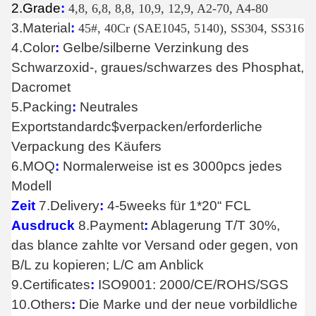
2.Grade
:
4,8, 6,8, 8,8, 10,9, 12,9, A2-70, A4-80
3.Material
:
45#, 40Cr (SAE1045, 5140), SS304, SS316
4.Color
:
Gelbe/silberne Verzinkung des
Schwarzoxid-, graues/schwarzes des Phosphat,
Dacromet
5.Packing
:
Neutrales
Exportstandardc$verpacken/erforderliche
Verpackung des Käufers
6.MOQ
:
Normalerweise ist es 3000pcs jedes
Modell
Zeit
7.Delivery
:
4-5weeks für 1*20“ FCL
Ausdruck
8.Payment
:
Ablagerung T/T 30%,
das blance zahlte vor Versand oder gegen,
von
B/L zu kopieren; L/C am Anblick
9.Certificates
:
ISO9001: 2000/CE/ROHS/SGS
10.Others
:
Die Marke und der neue vorbildliche