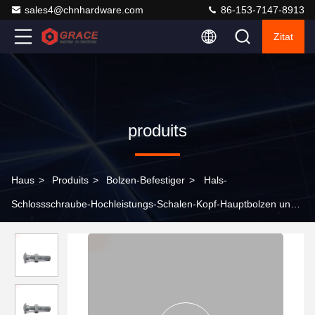
sales4@chnhardware.com
86-153-7147-8913
Zitat
produits
Haus
>
Produits
>
Bolzen-Befestiger
>
Hals-
Schlossschraube-Hochleistungs-Schalen-Kopf-Hauptbolzen und
Nuss der Schalen-DIN603 quadratischer