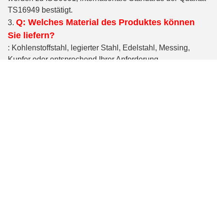
TS16949 bestätigt.
Q: Welches Material des Produktes können
3.
Sie liefern?
: Kohlenstoffstahl, legierter Stahl, Edelstahl, Messing,
Kupfer oder entsprechend Ihrer Anforderung.
Q: Was ist die Lieferfrist?
4.
: Für Produkte auf Lager, können wir es innerhalb 7 Tage
versenden, nachdem wir Ihre Zahlung empfangen haben.
Für kundenspezifischen Auftrag innerhalb 24 Tonnen, ist
Produktionszeit 20-35 Tage nach bestätigtem jedem
Details.
Q: Was ist Ihre Verpackung?
5.
: Unsere normale Verpackung ist in den Kartonen,
25kgs/carton, Palette 36cartons/sperrig. Wir können
Produkte entsprechend Ihrer Anforderung auch verpacken.
Q: Was über die Garantie?
6.
: Wir sind in unseren Produkten sehr überzeugt, und wir
verpacken sie sehr gut, um uns der Waren im wohlen