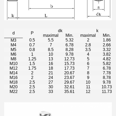
dk
k
d
P
maximal
Min.
maximal
Min.
0.5
5.5
5.32
2
1.86
M3
M4
0.7
7
6.78
2.8
2.66
M5
0.8
8.5
8.28
3.5
3.32
M6
1
10
9.78
4
3.82
M8
1.25
13
12.73
5
4.82
M10
1.5
16
15.73
6
5.82
M12
1.75
18
17.73
7
6.78
M14
2
21
20.67
8
7.78
M16
2
24
23.67
9
8.78
M18
2.5
27
29.67
10
9.78
M20
2.5
30
32.61
11
10.73
M22
2.5
33
35.61
12
11.73