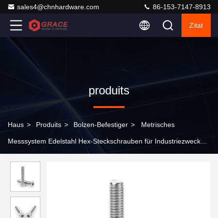
sales4@chnhardware.com
86-153-7147-8913
Zitat
produits
Haus
>
Produits
>
Bolzen-Befestiger
>
Metrisches
Messsystem Edelstahl Hex-Steckschrauben für Industriezwecke
DIN 7984