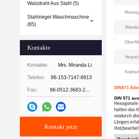
Walzdraht Aus Stahl
(5)
Messsy
Stahlriegel-Waschmaschine
(85)
Standa
Oberfl
Kontakte
Verpac
Kontakte:
Mrs. Miranda Li
Kopfart
Telefon:
86-153-7147-8913
DIN571 Ede
Fax:
86-0512-3683-2631
DIN 571 aus
Hexagonale 
halten das H
wodurch die
Längen erhä
Kontakt jetzt
Holzbearbei