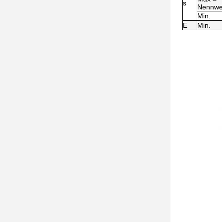
s
Nennwe
Min.
E
Min.