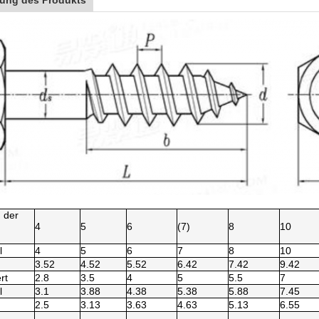
ung des Produkts
n der
4
5
6
(7)
8
10
l
4
5
6
7
8
10
3.52
4.52
5.52
6.42
7.42
9.42
rt
2.8
3.5
4
5
5.5
7
l
3.1
3.88
4.38
5.38
5.88
7.45
2.5
3.13
3.63
4.63
5.13
6.55