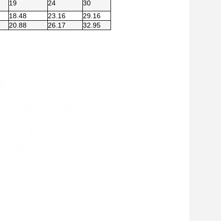
19
24
30
18.48
23.16
29.16
20.88
26.17
32.95