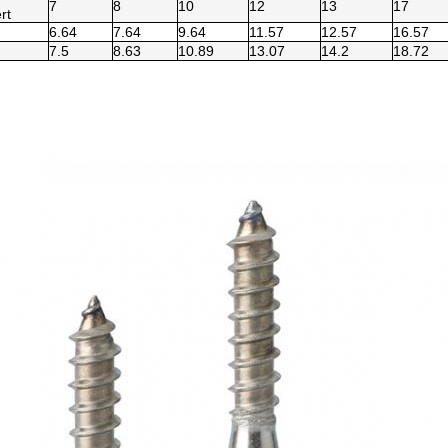
7
8
10
12
13
17
rt
6.64
7.64
9.64
11.57
12.57
16.57
7.5
8.63
10.89
13.07
14.2
18.72