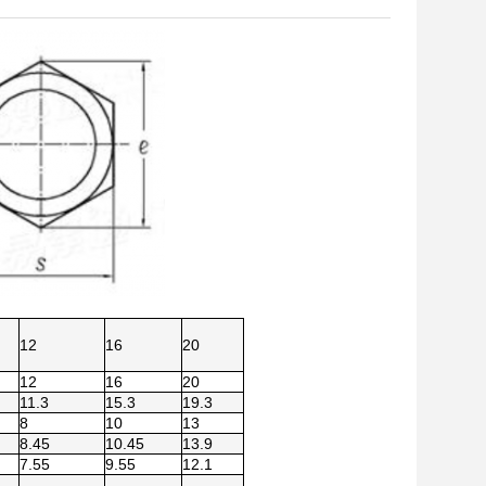
12
16
20
12
16
20
11.3
15.3
19.3
8
10
13
8.45
10.45
13.9
7.55
9.55
12.1