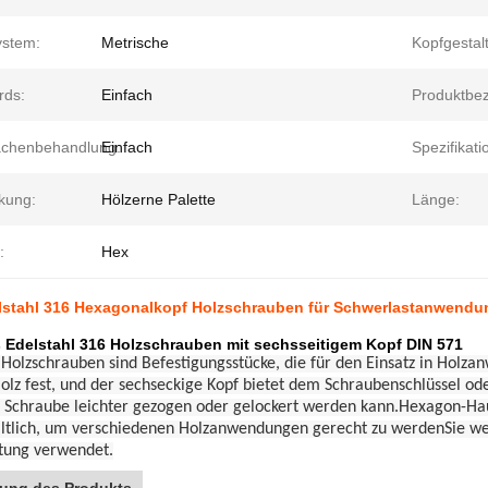
stem:
Metrische
Kopfgestal
rds:
Einfach
Produktbe
ächenbehandlung:
Einfach
Spezifikati
kung:
Hölzerne Palette
Länge:
:
Hex
lstahl 316 Hexagonalkopf Holzschrauben für Schwerlastanwend
 Edelstahl 316 Holzschrauben mit sechsseitigem Kopf DIN 571
Holzschrauben sind Befestigungsstücke, die für den Einsatz in Holz
olz fest, und der sechseckige Kopf bietet dem Schraubenschlüssel od
 Schraube leichter gezogen oder gelockert werden kann.Hexagon-Ha
ltlich, um verschiedenen Holzanwendungen gerecht zu werdenSie we
tung verwendet.