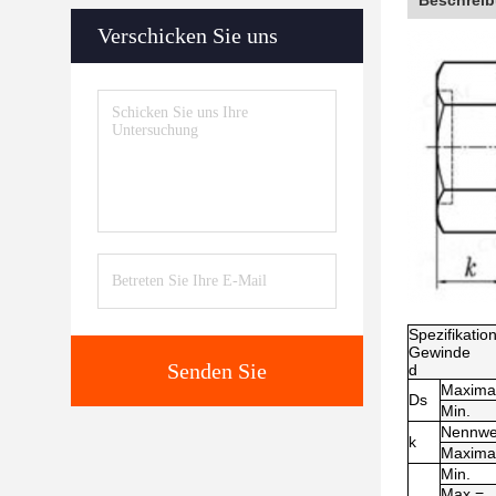
Beschreib
Verschicken Sie uns
Spezifikatio
Gewinde
Senden Sie
d
Maxima
Ds
Min.
Nennwe
k
Maxima
Min.
Max =