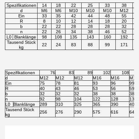
Spezifikationen
14
18
22
25
33
38
d
M6
M6
M10
M10
M10
M12
Ein
33
35
42
44
48
55
R
8
10
12
14
18
20
b
22
22
28
28
28
32
n
22
26
34
38
46
52
L0
Blanklänge
98
108
135
143
160
192
Tausend Stück
22
24
83
88
99
171
kg
Spezifikationen
76
83
89
102
108
d
M12
M12
M12
M16
M16
M16
Ein
75
78
81
93
96
99
R
40
43
46
53
56
59
b
32
32
32
38
38
38
n
92
98
104
122
128
134
L0
Blanklänge
289
310
325
365
390
405
Tausend Stück
256
276
290
575
616
640
kg