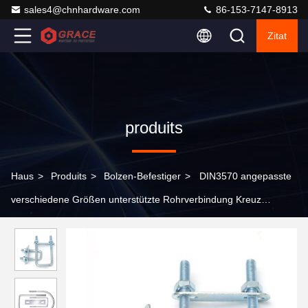
sales4@chnhardware.com
86-153-7147-8913
Zitat
produits
Haus
>
Produits
>
Bolzen-Befestiger
>
DIN3570 angepasste
verschiedene Größen unterstützte Rohrverbindung Kreuz
doppelte U-förmige Rohrspange U-Schrauben