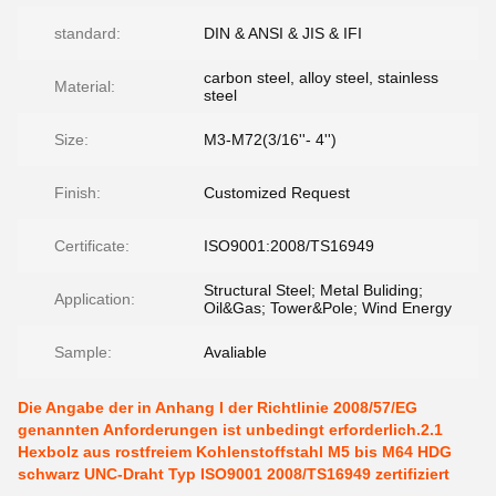
standard:
DIN & ANSI & JIS & IFI
carbon steel, alloy steel, stainless
Material:
steel
Size:
M3-M72(3/16''- 4'')
Finish:
Customized Request
Certificate:
ISO9001:2008/TS16949
Structural Steel; Metal Buliding;
Application:
Oil&Gas; Tower&Pole; Wind Energy
Sample:
Avaliable
Die Angabe der in Anhang I der Richtlinie 2008/57/EG
genannten Anforderungen ist unbedingt erforderlich.2.1
Hexbolz aus rostfreiem Kohlenstoffstahl M5 bis M64 HDG
schwarz UNC-Draht Typ ISO9001 2008/TS16949 zertifiziert