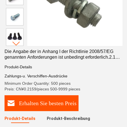
Die Angabe der in Anhang I der Richtlinie 2008/57/EG
genannten Anforderungen ist unbedingt erforderlich.2.1
Hexbolz aus rostfreiem Kohlenstoffstahl M5 bis M64 HDG
Produkt-Details
schwarz UNC-Draht Typ ISO9001 2008/TS16949
zertifiziert
Zahlungs-u. Verschiffen-Ausdrücke
Minimum Order Quantity: 500 pieces
Preis: CN¥0.2159/pieces 500-9999 pieces
Erhalten Sie besten Preis
Produkt-Details
Produkt-Beschreibung