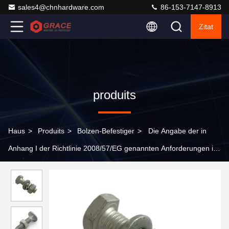
sales4@chnhardware.com
86-153-7147-8913
Zitat
produits
Haus
>
Produits
>
Bolzen-Befestiger
>
Die Angabe der in
Anhang I der Richtlinie 2008/57/EG genannten Anforderungen ist
unbedingt erforderlich.2.1 Hexbolz aus rostfreiem
Kohlenstoffstahl M5 bis M64 HDG schwarz UNC-Draht Typ
ISO9001 2008/TS16949 zertifiziert