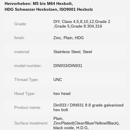
Hervorheben:
M5 bis M64 Hexbolt
,
HDG Schwarzer Hexbolzen
,
ISO9001 Hexbolz
DIY, Class 4,5,8,10,12;Grade 2
Grade:
,Grade 5,Grade 8:304,316
finish:
Zinc, Plain, HDG
material:
Stainless Steel, Steel
model number:
DIN933/DIN931
Thread Type:
UNC
Head Type:
hex head
Din933 / DIN931 8.8 grade galvanized
Product name:
hex bolt
Plain,
Surface treatment:
ZincPlated(Clear/Blue/Yellow/Black),
black oxide, H.D.G,