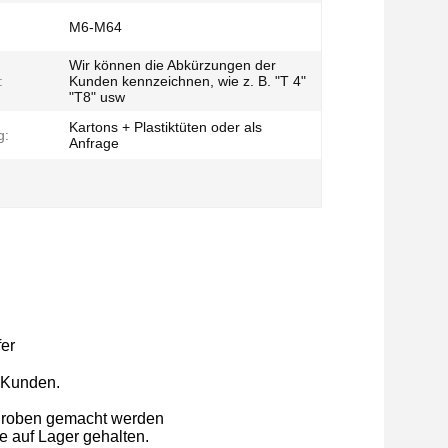
M6-M64
Wir können die Abkürzungen der
:
Kunden kennzeichnen, wie z. B. "T 4"
"T8" usw
Kartons + Plastiktüten oder als
g:
Anfrage
fer
r Kunden.
 Proben gemacht werden
 auf Lager gehalten.