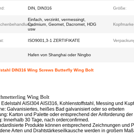
rd:
DIN, DIN316
Größe:
Einfach, verzinkt, vermessingt,
ächenbehandlung:
Cadmium, Geomet, Dacromet, HDG
Kopfmarke
usw
at:
ISO9001,3-1 ZERTIFIKATE
Verpackun
Hafen von Shanghai oder Ningbo
stahl DIN316 Wing Screws Butterfly Wing Bolt
hmetterling Wing Bolt
: Edelstahl AISI304 AISI316, Kohlenstoffstahl, Messing und Kup
he: Galvanisiertes, heißes Bad galvanisiert oder so erbeten
ung: Karton und Palette oder entsprechend der Anforderung de
g: Innerhalb 30 Tage, nach orderconfirmed.
andardisierte Produkte können entsprechend Zeichnungen und
edene Arten und Drahtstärkeseilkausche werden in großem Maße