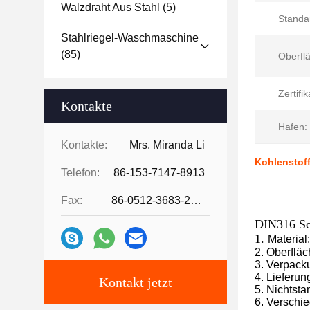
Walzdraht Aus Stahl
(5)
Standa
Stahlriegel-Waschmaschine
(85)
Oberfl
Zertifik
Kontakte
Hafen:
Kontakte:
Mrs. Miranda Li
Kohlenstoff
Telefon:
86-153-7147-8913
Fax:
86-0512-3683-2631
DIN316 Sc
1.
Material
2. Oberfläc
3. Verpack
4. Lieferun
Kontakt jetzt
5. Nichtst
6. Verschi