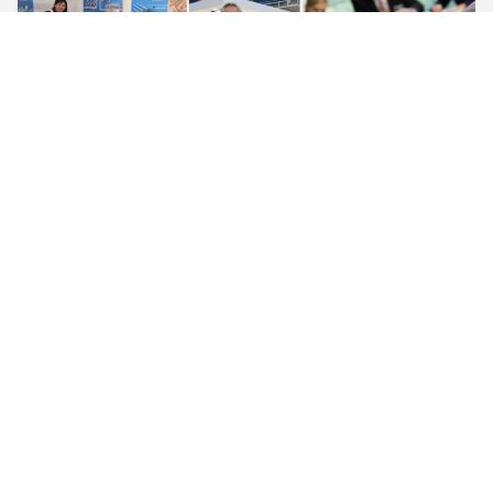
Testlaboratorium
Qualitätskontrolle:
Die Qualitätskontrolle wird ausschließlich vom Kaufen von
Rohstoffen im Lager zur unterschiedlichen
Bearbeitungsprozession und zur abschließenden Verpackung
durchgeführt. Wir haben magnetischen Pulver-Detektor,
Prüfmaschine, metallografisches Mikroskop, solche
Prüfungsinstrumente, Garantieprodukthohe qualität und
schönen Auftritt.