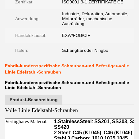
Zertifikat:
ISO9001;3-1 ZERTIFIKATE CE
Industrie, Dekoration, Automobile,
Anwendung:
Motorräder, mechanische
Ausrüstung
Handelsklausel:
EXW/FOB/CIF
Hafen:
Schanghai oder Ningbo
Fabrik-kundenspezifische Schrauben-und Befestiger-volle
Linie Edelstahl-Schrauben
Fabrik-kundenspezifische Schrauben-und Befestiger-volle
Linie Edelstahl-Schrauben
Produkt-Beschreibung
Volle Linie Edelstahl-Schrauben
Verfügbares Material:
1.StainlessSteel: SS201, SS303, SS
SS420
2.Steel: C45 (K1045), C46 (K1046), 
Stahl 3.Carbon: 1010,1035,1045