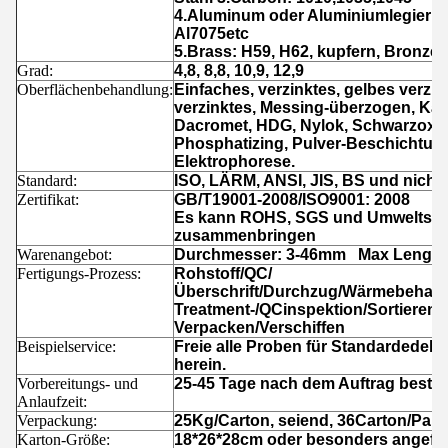
4.Aluminum oder Aluminiumlegierung
Al7075etc
5.Brass: H59, H62, kupfern, Bronze
Grad:
4,8, 8,8, 10,9, 12,9
Oberflächenbehandlung:
Einfaches, verzinktes, gelbes verzi
verzinktes, Messing-überzogen, Ka
Dacromet, HDG, Nylok, Schwarzoxid
Phosphatizing, Pulver-Beschichtun
Elektrophorese.
Standard:
ISO, LÄRM, ANSI, JIS, BS und nichts
Zertifikat:
GB/T19001-2008/ISO9001: 2008
Es kann ROHS, SGS und Umweltsch
zusammenbringen
Warenangebot:
Durchmesser: 3-46mm Max Length
Fertigungs-Prozess:
Rohstoff/QC/
Überschrift/Durchzug/Wärmebehand
Treatment-/QCinspektion/Sortieren 
Verpacken/Verschiffen
Beispielservice:
Freie alle Proben für Standardedelst
herein.
Vorbereitungs- und
25-45 Tage nach dem Auftrag bestät
Anlaufzeit:
Verpackung:
25Kg/Carton, seiend, 36Carton/Palle
Karton-Größe:
18*26*28cm oder besonders angefer