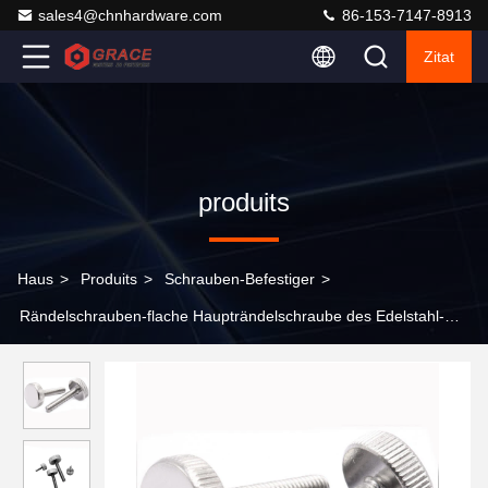
sales4@chnhardware.com
86-153-7147-8913
Zitat
produits
Haus
>
Produits
>
Schrauben-Befestiger
>
Rändelschrauben-flache Haupträndelschraube des Edelstahl-M3-
M6