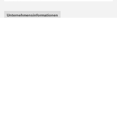
Unternehmensinformationen
FAQ
1. Q: Konnten Sie mir Ihren Katalog und
Preisliste schicken?
: Da wir mehr als Tausenden Produkte haben, ist es