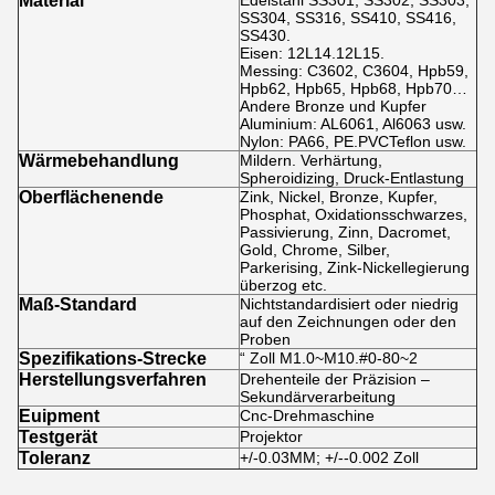
Material
Edelstahl SS301, SS302, SS303,
SS304, SS316, SS410, SS416,
SS430.
Eisen: 12L14.12L15.
Messing: C3602, C3604, Hpb59,
Hpb62, Hpb65, Hpb68, Hpb70…
Andere Bronze und Kupfer
Aluminium: AL6061, Al6063 usw.
Nylon: PA66, PE.PVCTeflon usw.
Wärmebehandlung
Mildern. Verhärtung,
Spheroidizing, Druck-Entlastung
Oberflächenende
Zink, Nickel, Bronze, Kupfer,
Phosphat, Oxidationsschwarzes,
Passivierung, Zinn, Dacromet,
Gold, Chrome, Silber,
Parkerising, Zink-Nickellegierung
überzog etc.
Maß-Standard
Nichtstandardisiert oder niedrig
auf den Zeichnungen oder den
Proben
Spezifikations-Strecke
“ Zoll M1.0~M10.#0-80~2
Herstellungsverfahren
Drehenteile der Präzision –
Sekundärverarbeitung
Euipment
Cnc-Drehmaschine
Testgerät
Projektor
Toleranz
+/-0.03MM; +/--0.002 Zoll