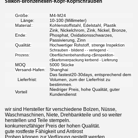
Silikon-Bronzehexen-Kopf-Kopfschrauben
Größe:
M4-M24
Länge:
10-100 (Millimeter)
Material::
Kohlenstoffstahl, Edelstahl, Plastik
Zink, Nickelchrom, Zink, Nickel, Bronze,
Ende:
Phosphat, Oxidationsschwarzes,
Passivierung, Zinn
Qualität:
Hochwertiger Rohstoff, strenge Inspektion
Schrauben - bildend - - verlegend -
Prozess:
Oberflächenbehandlung-c$inspektion-
c$kartonverpackung kerbend - Lieferung
MOQ
5000 Stücke
Versand-Hafen:
Shanghai
Das fastest20-30days, entsprechend dem
Lieferfrist:
Volumen, zum der Lieferfrist zu
bestimmen.
Niedriger Preis, hohe Qualität, guter
Vorteil
Kundendienst
wir sind Hersteller für verschiedene Bolzen, Nüsse,
Waschmaschinen, Niete, Drehbankteile und so weiter
herstellen und Teile stempeln.
konkurrenzfähiger Preis der hohen Qualität.
gute rostfeste Fähigkeit und Antirost
Proben können zur Verfügung gestellt werden.