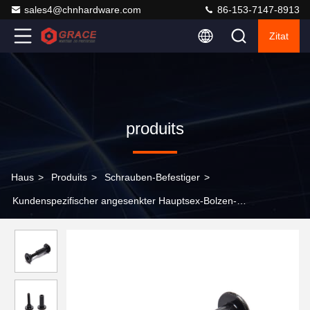
sales4@chnhardware.com
86-153-7147-8913
Zitat
produits
Haus
>
Produits
>
Schrauben-Befestiger
>
Kundenspezifischer angesenkter Hauptsex-Bolzen-
Schwergängigkeits-Posten-Niet-Edelstahl-Mann und weibliche
Schraube Chicago schraubt für Leder