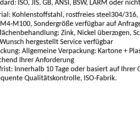
dard: ISO, JIS, GB, ANSI, BSW, LÄRM oder nich
al: Kohlenstoffstahl, rostfreies steel304/316, l
 M4-M100, Sondergröße verfügbar auf Anfrag
flächenbehandlung: Zink, Nickel überzogen, S
 Wunsch hergestellt Service verfügbar
ckung: Allgemeine Verpackung: Kartone + Plas
chend Ihrer Anforderung
frist: Innerhalb 10 Tage oder basiert auf Ihrer
quente Qualitätskontrolle, ISO-Fabrik.