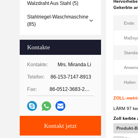
Hervorheb
Walzdraht Aus Stahl
(5)
Gekerbte a
Stahlriegel-Waschmaschine
Ende:
(85)
Maßsy
Kontakte
Standa
Kontakte:
Mrs. Miranda Li
Anwen
Telefon:
86-153-7147-8913
Hafen:
Fax:
86-0512-3683-2631
ZOLL-metri
LÄRM 97 ker
Zoll kerbt
Kontakt jetzt
Produkt-B