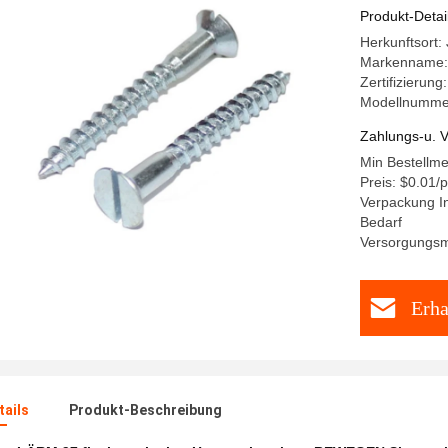
Haupthol
Produkt-Detai
Herkunftsort:
Markenname
Zertifizierung
Modellnumme
Zahlungs-u. V
Min Bestellm
Preis: $0.01/
Verpackung In
Bedarf
Versorgungsm
Erha
ails
Produkt-Beschreibung