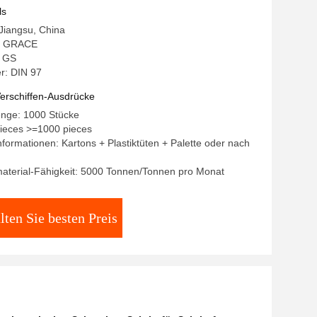
zschrauben
ls
 Jiangsu, China
: GRACE
: GS
r: DIN 97
erschiffen-Ausdrücke
enge: 1000 Stücke
pieces >=1000 pieces
formationen: Kartons + Plastiktüten + Palette oder nach
aterial-Fähigkeit: 5000 Tonnen/Tonnen pro Monat
lten Sie besten Preis