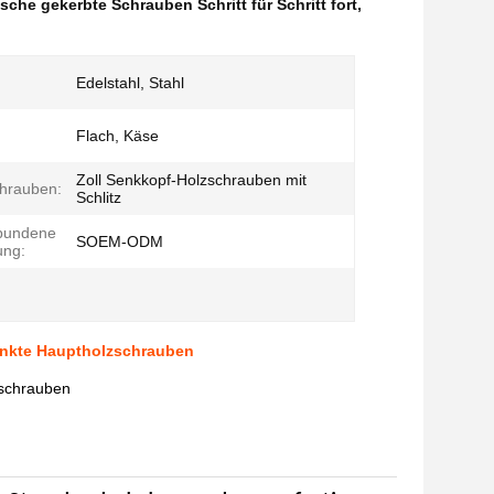
he gekerbte Schrauben Schritt für Schritt fort
,
Edelstahl, Stahl
Flach, Käse
Zoll Senkkopf-Holzschrauben mit
hrauben:
Schlitz
bundene
SOEM-ODM
ung:
enkte Hauptholzschrauben
zschrauben