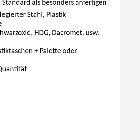
t Standard als besonders anfertigen
egierter Stahl, Plastik
e
chwarzoxid, HDG, Dacromet, usw.
tiktaschen + Palette oder
 Quantität