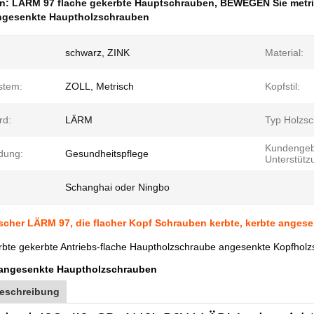
en:
LÄRM 97 flache gekerbte Hauptschrauben
,
BEWEGEN Sie metrisc
ngesenkte Hauptholzschrauben
schwarz, ZINK
Material:
stem:
ZOLL, Metrisch
Kopfstil:
rd:
LÄRM
Typ Holzsc
Kundenge
dung:
Gesundheitspflege
Unterstütz
Schanghai oder Ningbo
scher LÄRM 97, die flacher Kopf Schrauben kerbte, kerbte anges
bte gekerbte Antriebs-flache Hauptholzschraube angesenkte Kopfhol
e angesenkte Hauptholzschrauben
eschreibung