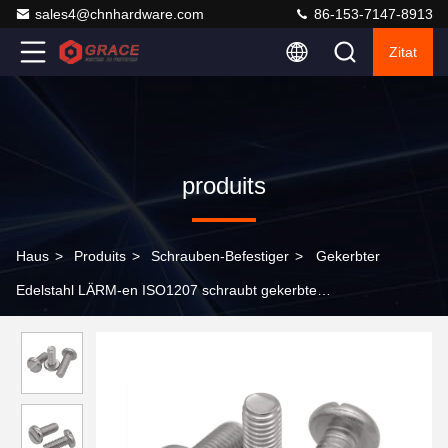
sales4@chnhardware.com
86-153-7147-8913
Zitat
produits
Haus
>
Produits
>
Schrauben-Befestiger
>
Gekerbter
Edelstahl LÄRM-en ISO1207 schraubt gekerbte
Zylinderschrauben