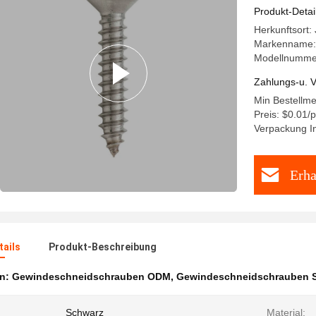
Produkt-Detai
Herkunftsort:
Markenname
Modellnumme
Zahlungs-u. V
Min Bestellm
Preis: $0.01/
Verpackung In
Erha
ails
Produkt-Beschreibung
en:
Gewindeschneidschrauben ODM
,
Gewindeschneidschrauben 
Schwarz
Material: