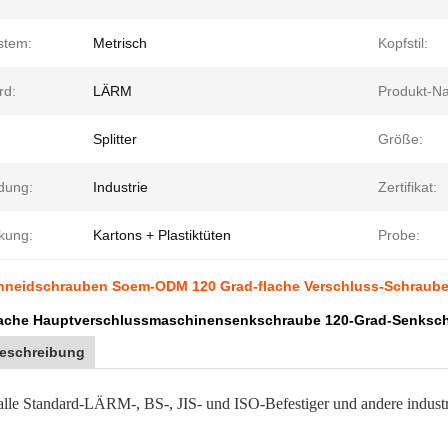
stem:
Metrisch
Kopfstil:
rd:
LÄRM
Produkt-N
Splitter
Größe:
dung:
Industrie
Zertifikat:
kung:
Kartons + Plastiktüten
Probe:
neidschrauben Soem-ODM 120 Grad-flache Verschluss-Schraub
lache Hauptverschlussmaschinensenkschraube 120-Grad-Senksc
eschreibung
alle Standard-LÄRM-, BS-, JIS- und ISO-Befestiger und andere industrie