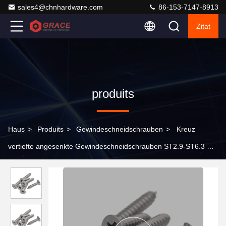
sales4@chnhardware.com
86-153-7147-8913
Zitat
produits
Haus
>
Produits
>
Gewindeschneidschrauben
>
Kreuz
vertiefte angesenkte Gewindeschneidschrauben ST2.9-ST6.3 A4
CSK des Kopf-DIN7982