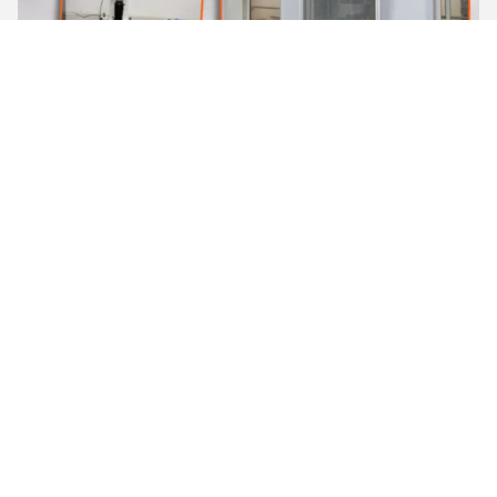
Produktionsverfahren
Zuerst haben wir unsere eigene Mitte Hoch-Präzision Digital-
maschineller Bearbeitung für die Form, die in der speziellen
Form-Werkstatt macht, machen ausgezeichnete Form Produkt
schönen Auftritt und seine Größe genau.
Das zweite, nehmen wir die startende Prozession an und
entfernen Oxidationsoberfläche, lassen die Oberfläche
einheitlich und schön sein hell und sauber und.